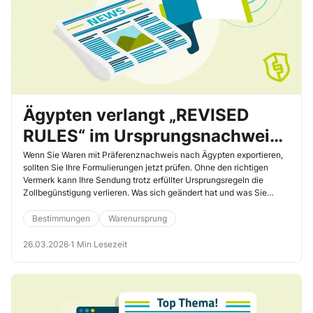
Ägypten verlangt „REVISED
RULES“ im Ursprungsnachweis
– Sichern Sie sich jetzt Ihre
Wenn Sie Waren mit Präferenznachweis nach Ägypten exportieren,
sollten Sie Ihre Formulierungen jetzt prüfen. Ohne den richtigen
Präferenz
Vermerk kann Ihre Sendung trotz erfüllter Ursprungsregeln die
Zollbegünstigung verlieren. Was sich geändert hat und was Sie
konkret beachten müssen, lesen Sie hier.
Bestimmungen
Warenursprung
26.03.2026
·
1 Min Lesezeit