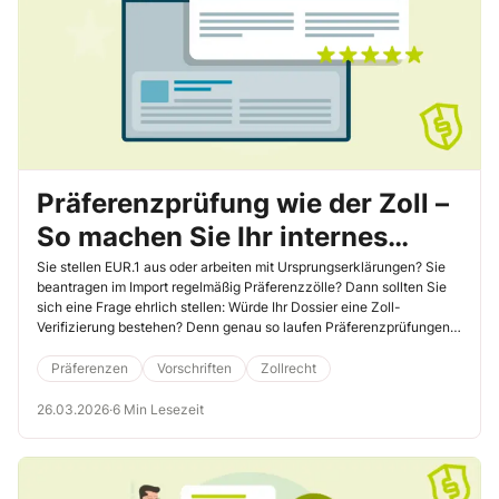
Präferenzprüfung wie der Zoll –
So machen Sie Ihr internes
Audit verifizierungssicher
Sie stellen EUR.1 aus oder arbeiten mit Ursprungserklärungen? Sie
beantragen im Import regelmäßig Präferenzzölle? Dann sollten Sie
sich eine Frage ehrlich stellen: Würde Ihr Dossier eine Zoll-
Verifizierung bestehen? Denn genau so laufen Präferenzprüfungen
in der Praxis: Ein Partnerland bittet den deutschen Zoll um
Überprüfung eines ausgestellten Präferenznachweises – und
Präferenzen
Vorschriften
Zollrecht
plötzlich steht Ihr Unternehmen im Fokus. Was als Einzelfall beginnt,
kann sich bei Unstimmigkeiten schnell ausweiten. Wenn Sie eine
26.03.2026
·
6 Min Lesezeit
Präferenzprüfung „wie durch den Zoll“ intern aufsetzen, denken Sie
nicht in Formularen, sondern in Prüfungslogik. Dieser Beitrag zeigt
Ihnen, wie Sie daraus ein strukturiertes, belastbares Auditprogramm
entwickeln.