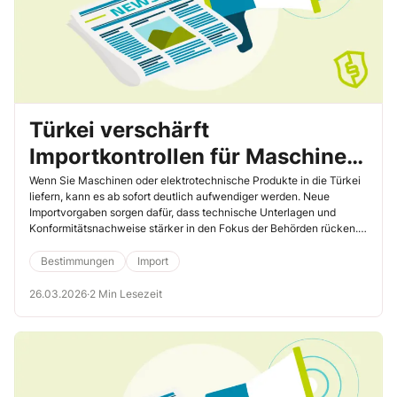
Türkei verschärft
Importkontrollen für Maschinen
– So vermeiden Sie
Wenn Sie Maschinen oder elektrotechnische Produkte in die Türkei
liefern, kann es ab sofort deutlich aufwendiger werden. Neue
Verzögerungen an der Grenze
Importvorgaben sorgen dafür, dass technische Unterlagen und
Konformitätsnachweise stärker in den Fokus der Behörden rücken.
Wer darauf nicht vorbereitet ist, riskiert Stillstand – und zwar noch
vor der Markteinführung. Was jetzt wichtig ist und wo für Sie
Bestimmungen
Import
konkreter Handlungsbedarf besteht, lesen Sie hier.
26.03.2026
·
2 Min Lesezeit