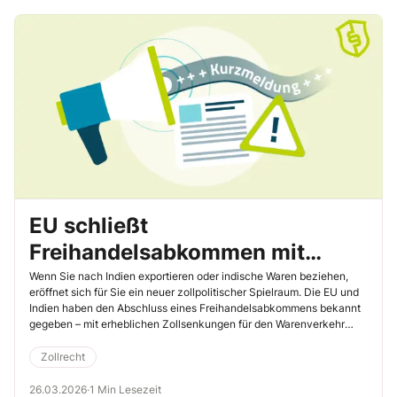
EU schließt
Freihandelsabkommen mit
Indien – So profitieren Sie vom
Wenn Sie nach Indien exportieren oder indische Waren beziehen,
eröffnet sich für Sie ein neuer zollpolitischer Spielraum. Die EU und
massiven Zollabbau
Indien haben den Abschluss eines Freihandelsabkommens bekannt
gegeben – mit erheblichen Zollsenkungen für den Warenverkehr
zwischen beiden Wirtschaftsräumen. Was das für Sie konkret
bedeutet und wo jetzt strategische Chancen liegen, lesen Sie hier.
Zollrecht
26.03.2026
·
1 Min Lesezeit