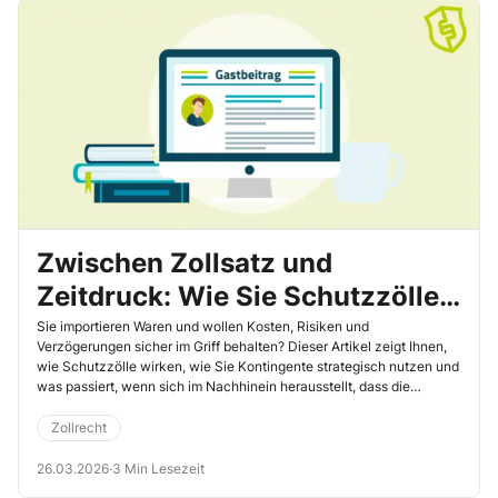
Zwischen Zollsatz und
Zeitdruck: Wie Sie Schutzzölle,
Kontingente und die richtige
Sie importieren Waren und wollen Kosten, Risiken und
Verzögerungen sicher im Griff behalten? Dieser Artikel zeigt Ihnen,
Codenummer im Griff behalten
wie Schutzzölle wirken, wie Sie Kontingente strategisch nutzen und
was passiert, wenn sich im Nachhinein herausstellt, dass die
Warennummer falsch war. Sie erfahren, wo die typischen Fallstricke
liegen – und wie Sie sie vermeiden.
Zollrecht
26.03.2026
·
3 Min Lesezeit