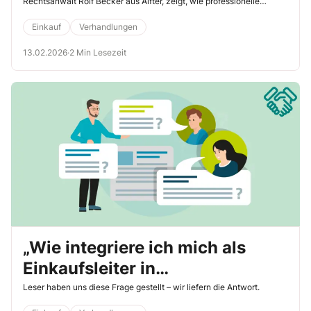
Rechtsanwalt Rolf Becker aus Alfter, zeigt, wie professionelle
anwaltliche Verhandlungsführung funktioniert und woran sich auch
Einkäufer orientieren können.
Einkauf
Verhandlungen
13.02.2026
·
2 Min Lesezeit
„Wie integriere ich mich als
Einkaufsleiter in
Verhandlungen?“
Leser haben uns diese Frage gestellt – wir liefern die Antwort.