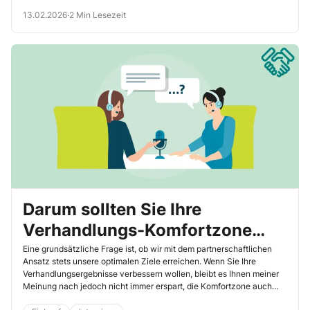
13.02.2026
·
2 Min Lesezeit
Darum sollten Sie Ihre
Verhandlungs-Komfortzone
öfter mal verlassen
Eine grundsätzliche Frage ist, ob wir mit dem partnerschaftlichen
Ansatz stets unsere optimalen Ziele erreichen. Wenn Sie Ihre
Verhandlungsergebnisse verbessern wollen, bleibt es Ihnen meiner
Meinung nach jedoch nicht immer erspart, die Komfortzone auch
mal zu verlassen. Dazu befragte mich ein Einkäufer.