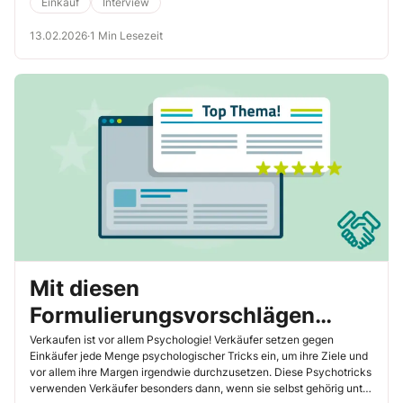
Einkauf
Interview
13.02.2026
·
1 Min Lesezeit
Mit diesen
Formulierungsvorschlägen
reagieren Sie professionell auf
Verkaufen ist vor allem Psychologie! Verkäufer setzen gegen
Einkäufer jede Menge psychologischer Tricks ein, um ihre Ziele und
die Psychotricks Ihrer Verkäufer
vor allem ihre Margen irgendwie durchzusetzen. Diese Psychotricks
verwenden Verkäufer besonders dann, wenn sie selbst gehörig unter