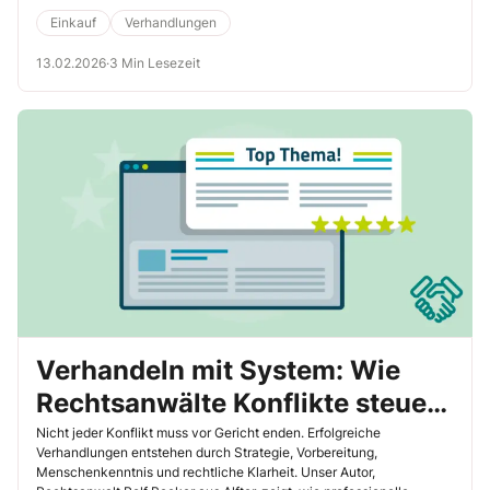
Druck von oben geraten oder lediglich über eine kaum belastbare
Faktenbasis verfügen. Das Verblüffende dabei ist, dass die Verkäufer
Einkauf
Verhandlungen
damit häufig durchkommen – sie sind erfolgreich, indem sie Zweifel
streuen, Druck aufbauen, Ängste auslösen und eine trügerische
13.02.2026
·
3 Min Lesezeit
Sicherheit vermitteln. Ich habe Ihnen daher auf diesen Seiten 10
knackige Formulierungshilfen gegen die Psychotricks erstellt, mit
denen Sie sich im Praxisalltag den Verkäufern gegenüber
behaupten.
Verhandeln mit System: Wie
Rechtsanwälte Konflikte steuern
und lösen
Nicht jeder Konflikt muss vor Gericht enden. Erfolgreiche
Verhandlungen entstehen durch Strategie, Vorbereitung,
Menschenkenntnis und rechtliche Klarheit. Unser Autor,