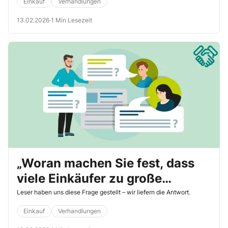
Einkauf
Verhandlungen
13.02.2026
·
1 Min Lesezeit
„Woran machen Sie fest, dass
viele Einkäufer zu große
Rücksicht auf die Verkäufer
Leser haben uns diese Frage gestellt – wir liefern die Antwort.
nehmen?“
Einkauf
Verhandlungen