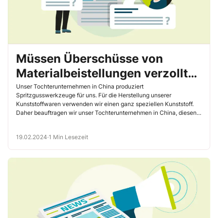
Müssen Überschüsse von
Materialbeistellungen verzollt
werden?
Unser Tochterunternehmen in China produziert
Spritzgusswerkzeuge für uns. Für die Herstellung unserer
Kunststoffwaren verwenden wir einen ganz speziellen Kunststoff.
Daher beauftragen wir unser Tochterunternehmen in China, diesen
bestimmten Kunststoff zu kaufen. Dieser wird uns dann von unserem
Tochterunternehmen in Rechnung gestellt. Dieser Kunststoff wird
19.02.2024
·
1 Min Lesezeit
anschließend für die Herstellung der Musterteile aus den
Spritzgusswerkzeugen verwendet. Die Musterteile kommen zu uns
nach Deutschland, damit wir beurteilen können, ob das Werkzeug
schon passt oder nicht. Sobald die Musterteile für gut befunden
werden, wird das Werkzeug nach Deutschland eingeführt.
Grundsätzlich hätte ich die Kunststoff-Beistellung bei der Einfuhr der
Musterteile mit verzollt. Ist das richtig?