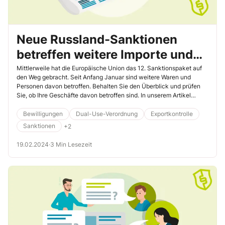
Neue Russland-Sanktionen
betreffen weitere Importe und
Exporte – Sind Sie davon
Mittlerweile hat die Europäische Union das 12. Sanktionspaket auf
den Weg gebracht. Seit Anfang Januar sind weitere Waren und
betroffen?
Personen davon betroffen. Behalten Sie den Überblick und prüfen
Sie, ob Ihre Geschäfte davon betroffen sind. In unserem Artikel
erhalten Sie einen kompletten Überblick über die derzeitigen
Sanktionsmaßnahmen.
Bewilligungen
Dual-Use-Verordnung
Exportkontrolle
Sanktionen
+2
19.02.2024
·
3 Min Lesezeit