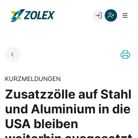
Skip
to
Go to landing page.
content
Willkommen
Registrieren
bei
Sie
ZOLEX
sich
mit
Ihrer
Kundennumme
KURZMELDUNGEN
Zusatzzölle auf Stahl
und Aluminium in die
USA bleiben