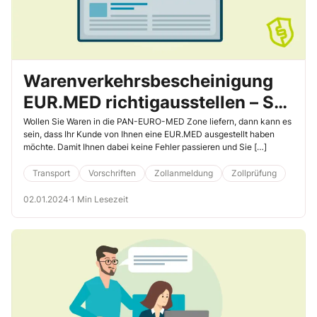
Warenverkehrsbescheinigung
EUR.MED richtigausstellen – So
passieren Ihnen keine Fehler
Wollen Sie Waren in die PAN-EURO-MED Zone liefern, dann kann es
sein, dass Ihr Kunde von Ihnen eine EUR.MED ausgestellt haben
möchte. Damit Ihnen dabei keine Fehler passieren und Sie […]
Transport
Vorschriften
Zollanmeldung
Zollprüfung
02.01.2024
·
1 Min Lesezeit