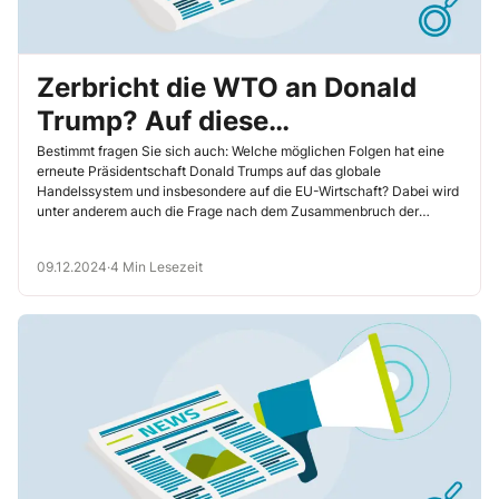
Zerbricht die WTO an Donald
Trump? Auf diese
Konsequenzen sollten Sie sich
Bestimmt fragen Sie sich auch: Welche möglichen Folgen hat eine
erneute Präsidentschaft Donald Trumps auf das globale
jetzt vorbereiten
Handelssystem und insbesondere auf die EU-Wirtschaft? Dabei wird
unter anderem auch die Frage nach dem Zusammenbruch der
Welthandelsorganisation (WTO) zu stellen sein. In einer Welt ohne
ein funktionierendes WTO-Schiedsgericht könnten
09.12.2024
·
4 Min Lesezeit
Handelsstreitigkeiten nicht mehr effektiv gelöst werden, was die
wirtschaftliche Stabilität gefährdet und protektionistische
Maßnahmen fördern könnte. Wir verdeutlichen, wie gefährlich eine
solche Entwicklung für Sie und Ihr Unternehmen ist, und zeigen auf,
wie Sie sich darauf vorbereiten sollten.