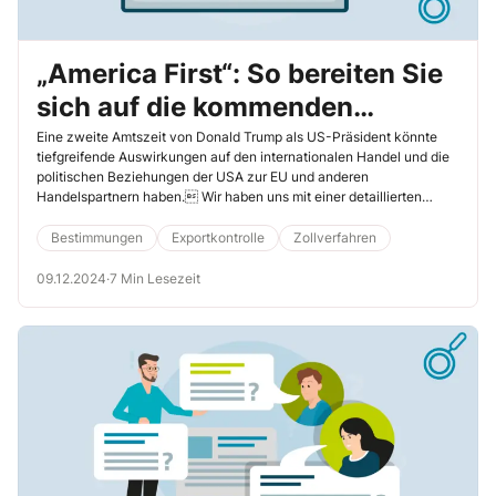
„America First“: So bereiten Sie
sich auf die kommenden
Auswirkungen der nächsten
Eine zweite Amtszeit von Donald Trump als US-Präsident könnte
tiefgreifende Auswirkungen auf den internationalen Handel und die
Trump-Amtszeit vor!
politischen Beziehungen der USA zur EU und anderen
Handelspartnern haben. Wir haben uns mit einer detaillierten
Analyse der möglichen Auswirkungen auf die EU in den Bereichen
Zollabgaben, ­Ukraine-Konflikt, Freihandelsabkommen und
Bestimmungen
Exportkontrolle
Zollverfahren
Klimapolitik beschäftigt und legen Ihnen dar, was Sie nun tun
müssen, um nicht in den Strudel von Maßnahmen und negativen ­
09.12.2024
·
7 Min Lesezeit
Auswirkungen zu geraten. Es ist möglich, sich vorzubereiten – und
wir sagen Ihnen, wie!