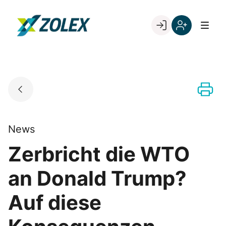
Skip
to
Go to landing page.
content
Willkommen
Registrieren
bei
Sie
ZOLEX
sich
mit
Ihrer
Kundennumme
News
Zerbricht die WTO
an Donald Trump?
Auf diese