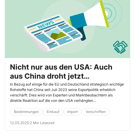
Reaktionen auf, die auf eine Lüge hindeuten können.
Nicht nur aus den USA: Auch
aus China droht jetzt
Gegenwind für Europa und
In Bezug auf einige für die EU und Deutschland strategisch wichtige
Rohstoffe hat China seit Juli 2023 seine Exportpolitik erheblich
Deutschland
verschärft. Dies wird von Experten und Marktbeobachtern als
direkte Reaktion auf die von den USA verhängten
Exportrestriktionen, insbesondere im Chipsektor, gegen China
interpretiert.
Bestimmungen
Einkauf
Import
Vorschriften
12.05.2025
·
2 Min Lesezeit