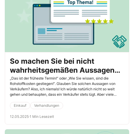
So machen Sie bei nicht
wahrheitsgemäßen Aussagen
Ihrer Verkäufer gehörig Druck
„Das ist der früheste Termin!“ oder „Wie Sie wissen, sind die
Rohstoffkosten gestiegen!“. Glauben Sie solchen Aussagen von
Verkäufern? Also, ich niemals! Ich würde natürlich nicht so weit
gehen und behaupten, dass ein Verkäufer stets lügt. Aber viele
Verkäufer nehmen es mit der Wahrheit nicht so genau. Sie als
Einkäufer müssen zwischen Notlüge, Verschweigen von Tatsachen,
Einkauf
Verhandlungen
Übermittlung von Teilwahrheiten und Aussagen in Unkenntnis
unterscheiden. Das Schlimmste ist eine bewusste Falschaussage. Im
12.05.2025
·
1 Min Lesezeit
Rahmen unseres Top-Themas zeige ich Ihnen insgesamt 5
Reaktionen, um einen „schwindelnden Verkäufer“ unter Druck zu
setzen, und führe in einer Tabelle körpersprachliche und situative