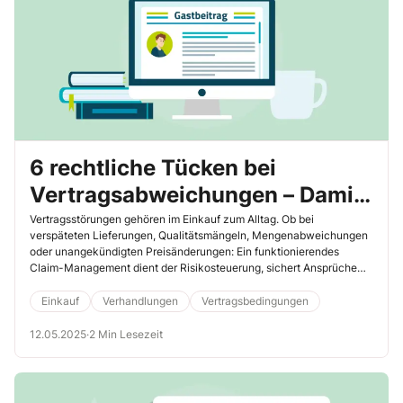
6 rechtliche Tücken bei
Vertragsabweichungen – Damit
sind Sie auf der sicheren Seite
Vertragsstörungen gehören im Einkauf zum Alltag. Ob bei
verspäteten Lieferungen, Qualitätsmängeln, Mengenabweichungen
oder unangekündigten Preisänderungen: Ein funktionierendes
Claim-Management dient der Risikosteuerung, sichert Ansprüche
und hilft, rechtliche Konflikte früh zu vermeiden. Unser Experte,
Rechtsanwalt Rolf Becker aus Alfter, zeigt Ihnen hier einige
Einkauf
Verhandlungen
Vertragsbedingungen
Fallstricke auf und wie Sie als Einkäufer sich bestmöglich aufstellen.
12.05.2025
·
2 Min Lesezeit