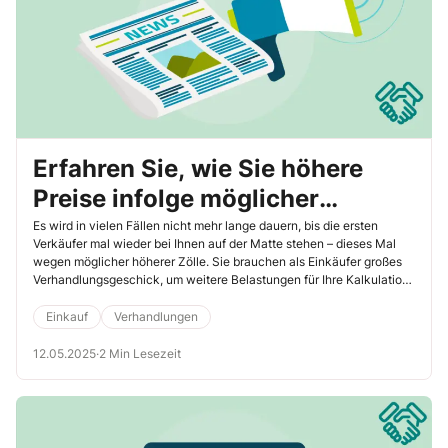
Erfahren Sie, wie Sie höhere
Preise infolge möglicher
Zollaufschläge erfolgreich
Es wird in vielen Fällen nicht mehr lange dauern, bis die ersten
Verkäufer mal wieder bei Ihnen auf der Matte stehen – dieses Mal
abwenden
wegen möglicher höherer Zölle. Sie brauchen als Einkäufer großes
Verhandlungsgeschick, um weitere Belastungen für Ihre Kalkulation
abzuwehren und die Wettbewerbsfähigkeit Ihres Unternehmens zu
sichern. Mit den folgenden Musterformulierungen unterstützen wir
Einkauf
Verhandlungen
Sie dabei.
12.05.2025
·
2 Min Lesezeit