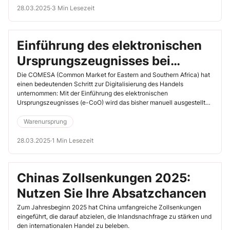
28.03.2025
·
3 Min Lesezeit
Einführung des elektronischen
Ursprungszeugnisses bei
COMESA – Was Sie als
Die COMESA (Common Market for Eastern and Southern Africa) hat
einen bedeutenden Schritt zur Digitalisierung des Handels
Exporteur wissen müssen
unternommen: Mit der Einführung des elektronischen
Ursprungszeugnisses (e-CoO) wird das bisher manuell ausgestellte
Ursprungszeugnis abgelöst. Die Einführung des Systems begann im
November 2024 mit Eswatini und wurde im Dezember 2024 von
Warenursprung
Malawi und Sambia übernommen. Ziel dieser Maßnahme ist es,
Handelsprozesse zu vereinfachen, Kosten zu senken und die
28.03.2025
·
1 Min Lesezeit
Effizienz des grenzüberschreitenden Warenverkehrs zu steigern.
Chinas Zollsenkungen 2025:
Nutzen Sie Ihre Absatzchancen
Zum Jahresbeginn 2025 hat China umfangreiche Zollsenkungen
eingeführt, die darauf abzielen, die Inlandsnachfrage zu stärken und
den internationalen Handel zu beleben.