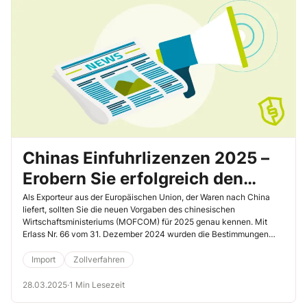
Chinas Einfuhrlizenzen 2025 –
Erobern Sie erfolgreich den
chinesischen Markt
Als Exporteur aus der Europäischen Union, der Waren nach China
liefert, sollten Sie die neuen Vorgaben des chinesischen
Wirtschaftsministeriums (MOFCOM) für 2025 genau kennen. Mit
Erlass Nr. 66 vom 31. Dezember 2024 wurden die Bestimmungen
aktualisiert, welche Produkte nur mit Einfuhrlizenz eingeführt
werden dürfen.
Import
Zollverfahren
28.03.2025
·
1 Min Lesezeit