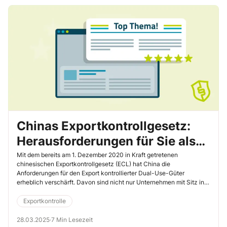
Chinas Exportkontrollgesetz:
Herausforderungen für Sie als
EU-Exporteur und Tipps zur
Mit dem bereits am 1. Dezember 2020 in Kraft getretenen
chinesischen Exportkontrollgesetz (ECL) hat China die
internen Compliance
Anforderungen für den Export kontrollierter Dual-Use-Güter
erheblich verschärft. Davon sind nicht nur Unternehmen mit Sitz in
China betroffen, sondern auch ausländische Unternehmen, die von
dort aus operieren. Wenn Sie als EU-Exporteur Geschäfte mit China
Exportkontrolle
tätigen, sollten Sie die Auswirkungen dieses Gesetzes auf Ihre
Trade-Compliance-Strategie genau kennen. Deshalb ist es wichtig,
28.03.2025
·
7 Min Lesezeit