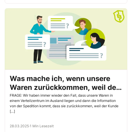
dass Sie Ihre Güter klassifizieren und mit Sicherheit ausschließen
können, dass Sie das chinesische Re-Exportkontrollgesetz ni cht
verletzen. Wie Ihnen das leicht gelingt, erfahren Sie hier.
Was mache ich, wenn unsere
Waren zurückkommen, weil der
Kunde sie nicht annimmt?
FRAGE: Wir haben immer wieder den Fall, dass unsere Waren in
einem Verteilzentrum im Ausland liegen und dann die Information
von der Spedition kommt, dass sie zurückkommen, weil der Kunde
[…]
28.03.2025
·
1 Min Lesezeit