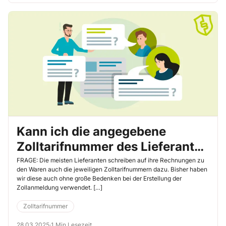
Kann ich die angegebene
Zolltarifnummer des Lieferanten
ohne Bedenken verwenden?
FRAGE: Die meisten Lieferanten schreiben auf ihre Rechnungen zu
den Waren auch die jeweiligen Zolltarifnummern dazu. Bisher haben
wir diese auch ohne große Bedenken bei der Erstellung der
Zollanmeldung verwendet. […]
Zolltarifnummer
28.03.2025
·
1 Min Lesezeit