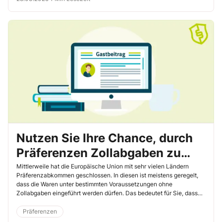
Nutzen Sie Ihre Chance, durch
Präferenzen Zollabgaben zu
sparen – Mit unseren 4 Schritten
Mittlerweile hat die Europäische Union mit sehr vielen Ländern
Präferenzabkommen geschlossen. In diesen ist meistens geregelt,
kommen Sie zum Ziel
dass die Waren unter bestimmten Voraussetzungen ohne
Zollabgaben eingeführt werden dürfen. Das bedeutet für Sie, dass
Sie sich die Zölle sparen können, wenn Ihnen ein gültiger
Präferenznachweis vorliegt. Ich zeige Ihnen, was Sie alles beachten
Präferenzen
müssen, um diese Kostenerleichterung auch zu erhalten.