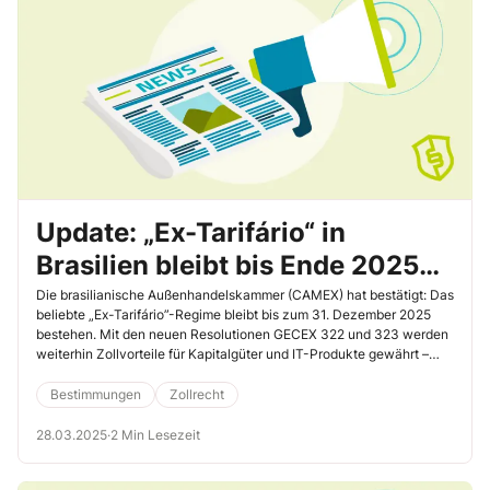
Update: „Ex-Tarifário“ in
Brasilien bleibt bis Ende 2025
bestehen – Nutzen Sie die
Die brasilianische Außenhandelskammer (CAMEX) hat bestätigt: Das
beliebte „Ex-Tarifário”-Regime bleibt bis zum 31. Dezember 2025
Vorteile und erschließen Sie
bestehen. Mit den neuen Resolutionen GECEX 322 und 323 werden
weiterhin Zollvorteile für Kapitalgüter und IT-Produkte gewährt –
weitere Absatzmärkte
eine wichtige Nachricht für europäische Exporteure, die ihre
Produkte zollvergünstigt nach Brasilien liefern möchten.
Bestimmungen
Zollrecht
28.03.2025
·
2 Min Lesezeit