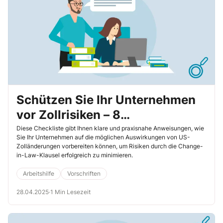
Schützen Sie Ihr Unternehmen
vor Zollrisiken – 8
praxisorientierte Schritte zur
Diese Checkliste gibt Ihnen klare und praxisnahe Anweisungen, wie
Sie Ihr Unternehmen auf die möglichen Auswirkungen von US-
effektiven Umsetzung der
Zolländerungen vorbereiten können, um Risiken durch die Change-
in-Law-Klausel erfolgreich zu minimieren.
Change-in-Law-Klausel
Arbeitshilfe
Vorschriften
28.04.2025
·
1 Min Lesezeit