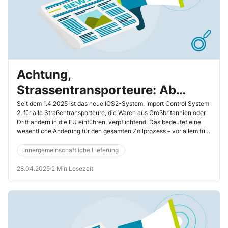
Achtung,
Strassentransporteure: Ab
sofort ist ICS2 verpflichtend für
Seit dem 1.4.2025 ist das neue ICS2-System, Import Control System
2, für alle Straßentransporteure, die Waren aus Großbritannien oder
Sie!
Drittländern in die EU einführen, verpflichtend. Das bedeutet eine
wesentliche Änderung für den gesamten Zollprozess – vor allem für
Zollbeauftragte, die sicherstellen müssen, dass alle erforderlichen
Informationen korrekt und rechtzeitig übermittelt werden. In diesem
Innergemeinschaftliche Lieferung
Artikel erfahren Sie, was diese Änderungen für Ihre tägliche Arbeit
bedeuten und wie Sie sich optimal darauf vorbereiten
28.04.2025
·
2 Min Lesezeit