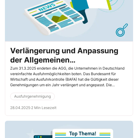
Verlängerung und Anpassung
der Allgemeinen
Genehmigungen (AGG):
Zum 31.3.2025 endeten die AGG, die Unternehmen in Deutschland
vereinfachte Ausfuhrmöglichkeiten boten. Das Bundesamt für
Reagieren Sie als
Wirtschaft und Ausfuhrkontrolle (BAFA) hat die Gültigkeit dieser
Genehmigungen um ein Jahr verlängert und angepasst. Die
Exportkontrollbeauftragter
Änderungen umfassen erweiterte Ausschlusstatbestände, um die
umgehend
Unterstützung des russischen Angriffskrieges und terroristischer
Ausfuhrgenehmigung
Aktivitäten gegen die Ukraine zu verhindern. Sie als
Exportkontrollbeauftragte müssen jetzt sicherstellen, dass Ihr
28.04.2025
·
2 Min Lesezeit
Unternehmen die neuen Anforderungen erfüllt.