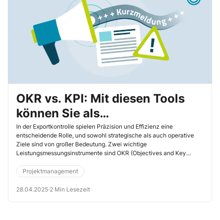
OKR vs. KPI: Mit diesen Tools
können Sie als
Exportkontrollbeauftragter
In der Exportkontrolle spielen Präzision und Effizienz eine
entscheidende Rolle, und sowohl strategische als auch operative
Leistung effektiv messen
Ziele sind von großer Bedeutung. Zwei wichtige
Leistungsmessungsinstrumente sind OKR (Objectives and Key
Results) und KPI (Key Performance Indicators). Beide haben
ähnliche Ziele, unterscheiden sich jedoch in ihrer Anwendung und
Projektmanagement
ihrem Fokus. Sie können beide Methoden einsetzen, um die
Effektivität Ihrer Arbeit zu steigern.
28.04.2025
·
2 Min Lesezeit