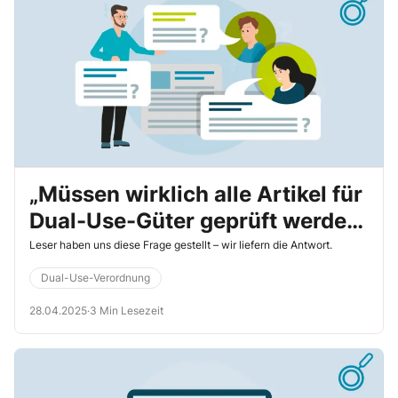
„Müssen wirklich alle Artikel für
Dual-Use-Güter geprüft werden,
auch Cent-Artikel?“
Leser haben uns diese Frage gestellt – wir liefern die Antwort.
Dual-Use-Verordnung
28.04.2025
·
3 Min Lesezeit