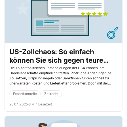
US-Zollchaos: So einfach
können Sie sich gegen teure
Überraschungen schützen
Die zolltarifpolitischen Entscheidungen der USA können Ihre
Handelsgeschäfte empfindlich treffen. Plötzliche Änderungen bei
Zollsätzen, Ursprungsregeln oder Sanktionen führen schnell zu
unerwarteten Kosten und Lieferkettenproblemen. Doch mit der
richtigen Strategie lassen sich finanzielle Risiken minimieren und
Vertragsfallen vermeiden. In diesem Artikel erfahren Sie, wie Sie die
Exportkontrolle
Zollrecht
Change-in-Law-Klausel (CiL) gezielt nutzen, Ihre Verträge
absichern und Ihre internen Abläufe anpassen, um Ihr Unternehmen
28.04.2025
·
8 Min Lesezeit
widerstandsfähiger gegen regulatorische Änderungen zu machen.
Jetzt handeln und Wettbewerbsvorteile sichern!