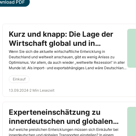
wnload PDF
Kurz und knapp: Die Lage der
Wirtschaft global und in
Deutschland
Wenn Sie sich die aktuelle wirtschaftliche Entwicklung in
Deutschland und weltweit anschauen, gibt es wenig Anlass zu
Optimismus. Vor allem, da auch wieder „weltweite Rezession“ in aller
Munde ist. Als import- und exportabhängiges Land wäre Deutschland
einmal mehr extrem von globalen Krisen betroffen.
Einkauf
13.09.2024
·
2 Min Lesezeit
Experteneinschätzung zu
innerdeutschen und globalen
Transporten
Auf welche preislichen Entwicklungen müssen sich Einkäufer bei
innerdeutschen und globalen Transporten einstellen? In einem