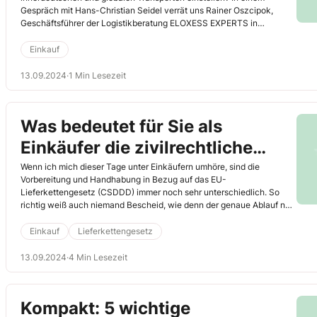
Gespräch mit Hans-Christian Seidel verrät uns Rainer Oszcipok,
Geschäftsführer der Logistikberatung ELOXESS EXPERTS in
Tuttlingen, einige Expertentipps.
Einkauf
13.09.2024
·
1 Min Lesezeit
Was bedeutet für Sie als
Einkäufer die zivilrechtliche
Haftung beim EU-
Wenn ich mich dieser Tage unter Einkäufern umhöre, sind die
Vorbereitung und Handhabung in Bezug auf das EU-
Lieferkettengesetz?
Lieferkettengesetz (CSDDD) immer noch sehr unterschiedlich. So
richtig weiß auch niemand Bescheid, wie denn der genaue Ablauf nun
ist. Da das EU-Lieferkettengesetz – anders als das deutsche
Lieferkettengesetz (LkSG) – neben der Prüfung von mittelbaren
Einkauf
Lieferkettengesetz
Lieferanten auch noch eine zivilrechtliche Haftung enthält, schwebt
dieser höchst bedenkliche Zustand wie ein Damoklesschwert über
13.09.2024
·
4 Min Lesezeit
den Einkäufern. Wie die diesbezügliche Situation für Einkäufer –
inklusive Handlungsempfehlungen – ist, hat Hans-Christian Seidel mit
unserem Experten, Rechtsanwalt Rolf Becker aus Alfter, besprochen.
Kompakt: 5 wichtige