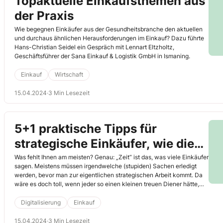
Topaktuelle Einkaufsthemen aus
der Praxis
Wie begegnen Einkäufer aus der Gesundheitsbranche den aktuellen
und durchaus ähnlichen Herausforderungen im Einkauf? Dazu führte
Hans-Christian Seidel ein Gespräch mit Lennart Eltzholtz,
Geschäftsführer der Sana Einkauf & Logistik GmbH in Ismaning.
Einkauf
Wirtschaft
15.04.2024
·
3 Min Lesezeit
5+1 praktische Tipps für
strategische Einkäufer, wie die
generative KI unterstützen kann
Was fehlt Ihnen am meisten? Genau: „Zeit“ ist das, was viele Einkäufer
sagen. Meistens müssen irgendwelche (stupiden) Sachen erledigt
werden, bevor man zur eigentlichen strategischen Arbeit kommt. Da
wäre es doch toll, wenn jeder so einen kleinen treuen Diener hätte,
der pfiffig ist und nicht murrt, wenn man ihn um etwas bittet.
Digitalisierung
Einkauf
15.04.2024
·
3 Min Lesezeit