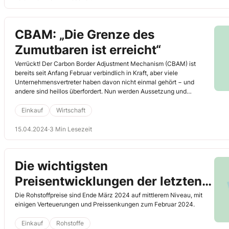
CBAM: „Die Grenze des
Zumutbaren ist erreicht“
Verrückt! Der Carbon Border Adjustment Mechanism (CBAM) ist
bereits seit Anfang Februar verbindlich in Kraft, aber viele
Unternehmensvertreter haben davon nicht einmal gehört − und
andere sind heillos überfordert. Nun werden Aussetzung und
Überarbeitung gefordert.
Einkauf
Wirtschaft
15.04.2024
·
3 Min Lesezeit
Die wichtigsten
Preisentwicklungen der letzten
Monate 31.03.2024
Die Rohstoffpreise sind Ende März 2024 auf mittlerem Niveau, mit
einigen Verteuerungen und Preissenkungen zum Februar 2024.
Einkauf
Rohstoffe