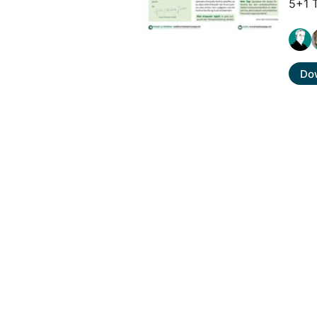
5+1 
Do