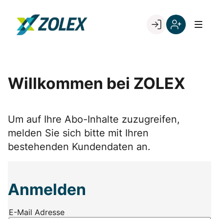
Skip
to
Go to landing page.
content
Willkommen
Registrieren
bei
Sie
ZOLEX
sich
mit
Willkommen bei ZOLEX
Ihrer
Kundennumme
Um auf Ihre Abo-Inhalte zuzugreifen,
melden Sie sich bitte mit Ihren
bestehenden Kundendaten an.
Anmelden