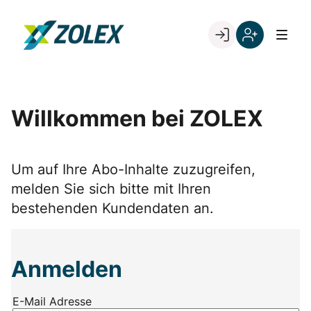
Skip
to
Go to landing page.
content
Willkommen
Registrieren
bei
Sie
ZOLEX
sich
mit
Willkommen bei ZOLEX
Ihrer
Kundennumme
Um auf Ihre Abo-Inhalte zuzugreifen,
melden Sie sich bitte mit Ihren
bestehenden Kundendaten an.
Anmelden