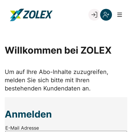
Skip
to
Go to landing page.
content
Willkommen
Registrieren
bei
Sie
ZOLEX
sich
mit
Willkommen bei ZOLEX
Ihrer
Kundennumme
Um auf Ihre Abo-Inhalte zuzugreifen,
melden Sie sich bitte mit Ihren
bestehenden Kundendaten an.
Anmelden