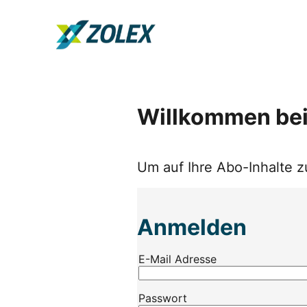
Skip
to
Go to landing page.
content
Willkommen be
Um auf Ihre Abo-Inhalte z
Anmelden