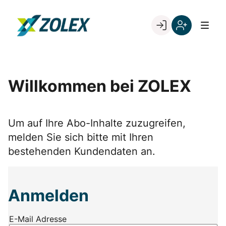
Skip
to
Go to landing page.
content
Willkommen
Registrieren
bei
Sie
ZOLEX
sich
mit
Willkommen bei ZOLEX
Ihrer
Kundennumme
Um auf Ihre Abo-Inhalte zuzugreifen,
melden Sie sich bitte mit Ihren
bestehenden Kundendaten an.
Anmelden