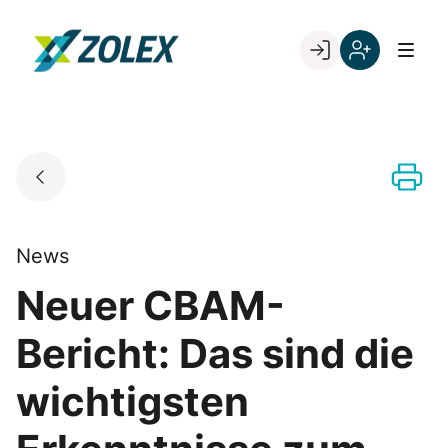
Skip
to
Go to landing page.
content
Willkommen
Registrieren
bei
Sie
ZOLEX
sich
mit
Ihrer
Kundennumme
News
Neuer CBAM-
Bericht: Das sind die
wichtigsten