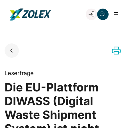
Skip
to
Go to landing page.
content
Willkommen
Registrieren
bei
Sie
ZOLEX
sich
mit
Ihrer
Kundennumme
Leserfrage
Die EU-Plattform
DIWASS (Digital
Waste Shipment