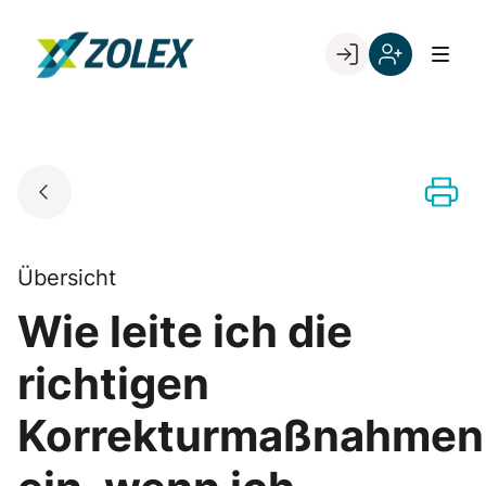
Skip
to
Go to landing page.
content
Willkommen
Registrieren
bei
Sie
ZOLEX
sich
mit
Ihrer
Kundennumme
Übersicht
Wie leite ich die
richtigen
Korrekturmaßnahmen