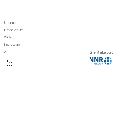
Über uns
Datenschutz
Widerruf
Impressum
AGB
Eine Marke von:
G
l
o
i
t
n
o
k
t
e
h
d
e
i
c
n