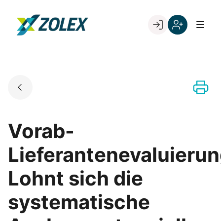
Skip
to
Go to landing page.
content
Willkommen
Registrieren
bei
Sie
ZOLEX
sich
mit
Ihrer
Kundennumme
Vorab-
Lieferantenevaluierun
Lohnt sich die
systematische