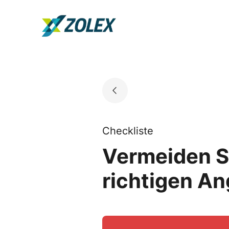
Skip
to
Go to landing page.
content
Checkliste
Vermeiden S
richtigen A