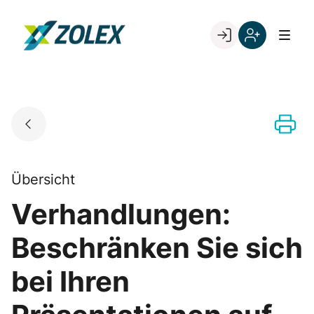
Skip
to
Go to landing page.
content
Willkommen
Registrieren
bei
Sie
ZOLEX
sich
mit
Ihrer
Kundennumme
Übersicht
Verhandlungen:
Beschränken Sie sich
bei Ihren