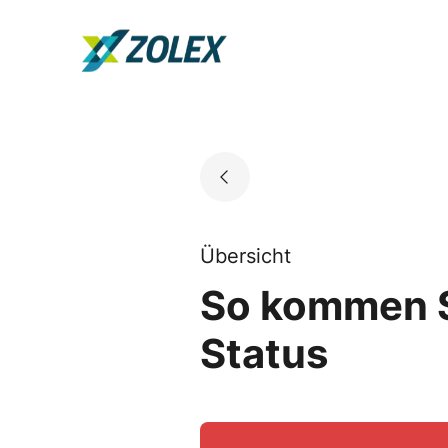
Skip
to
Go to landing page.
content
Übersicht
So kommen Si
Status