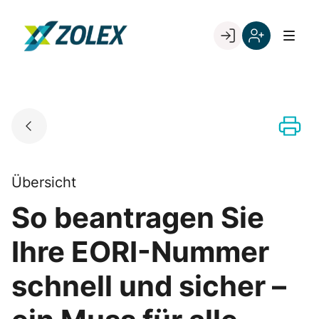
Skip
to
Go to landing page.
content
Willkommen
Registrieren
bei
Sie
ZOLEX
sich
mit
Ihrer
Kundennumme
Übersicht
So beantragen Sie
Ihre EORI-Nummer
schnell und sicher –