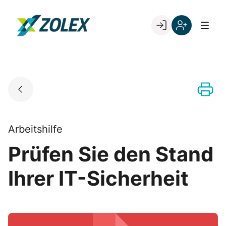
Skip
to
Go to landing page.
content
Willkommen
Registrieren
bei
Sie
ZOLEX
sich
mit
Ihrer
Kundennumme
Arbeitshilfe
Prüfen Sie den Stand
Ihrer IT-Sicherheit