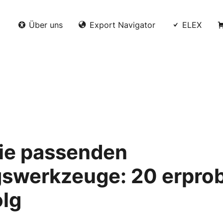
Über uns
Export Navigator
ELEX
die passenden
swerkzeuge: 20 erprob
olg