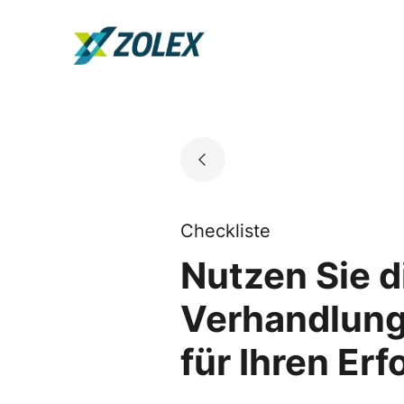
Skip
to
Go to landing page.
content
Checkliste
Nutzen Sie 
Verhandlung
für Ihren Erf