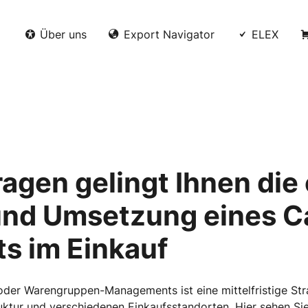
Über uns
Export Navigator
ELEX
ragen gelingt Ihnen die
und Umsetzung eines C
 im Einkauf
oder Warengruppen-Managements ist eine mittelfristige Str
uktur und verschiedenen Einkaufsstandorten. Hier sehen Si