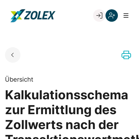
Skip
to
Go to landing page.
content
Willkommen
Registrieren
bei
Sie
ZOLEX
sich
mit
Ihrer
Kundennumme
Übersicht
Kalkulationsschema
zur Ermittlung des
Zollwerts nach der