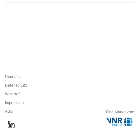
Über uns
Datenschutz
Widerruf
Impressum
AGB
Eine Marke von:
G
l
o