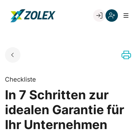
Skip
to
Go to landing page.
content
Willkommen
Registrieren
bei
Sie
ZOLEX
sich
mit
Ihrer
Kundennumme
Checkliste
In 7 Schritten zur
idealen Garantie für
Ihr Unternehmen