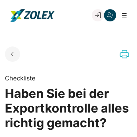
Skip
to
Go to landing page.
content
Willkommen
Registrieren
bei
Sie
ZOLEX
sich
mit
Ihrer
Kundennumme
Checkliste
Haben Sie bei der
Exportkontrolle alles
richtig gemacht?