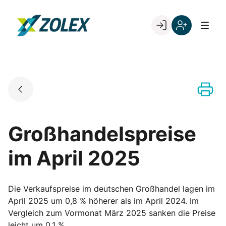
Skip
to
Go to landing page.
content
Willkommen
Registrieren
bei
Sie
ZOLEX
sich
mit
Ihrer
Kundennumme
Großhandelspreise
im April 2025
Die Verkaufspreise im deutschen Großhandel lagen im
April 2025 um 0,8 % höherer als im April 2024. Im
Vergleich zum Vormonat März 2025 sanken die Preise
leicht um 0,1 %.