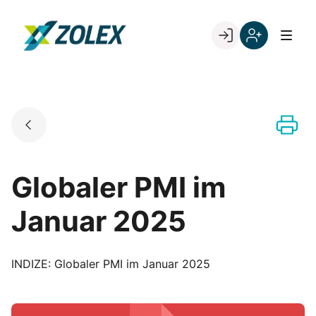
Skip
to
Go to landing page.
content
Willkommen
Registrieren
bei
Sie
ZOLEX
sich
mit
Ihrer
Kundennumme
Globaler PMI im
Januar 2025
INDIZE: Globaler PMI im Januar 2025