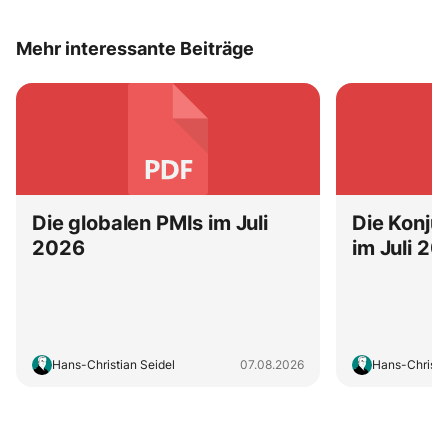
Mehr interessante Beiträge
Die globalen PMIs im Juli
Die Konju
2026
im Juli 2
Hans-Christian Seidel
07.08.2026
Hans-Christi