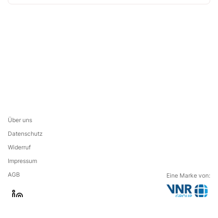
Über uns
Datenschutz
Widerruf
Impressum
AGB
Eine Marke von:
G
l
o