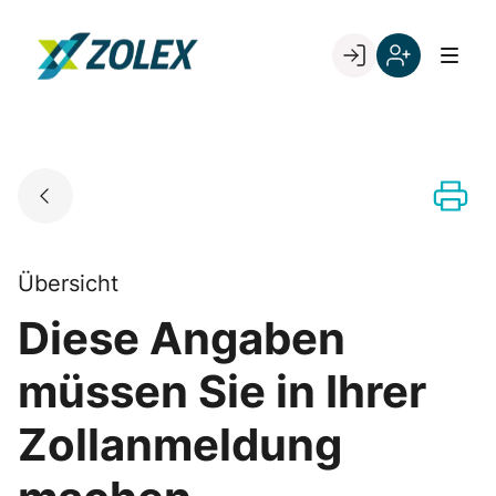
Skip
to
Go to landing page.
content
Willkommen
Registrieren
bei
Sie
ZOLEX
sich
mit
Ihrer
Kundennumme
Übersicht
Diese Angaben
müssen Sie in Ihrer
Zollanmeldung