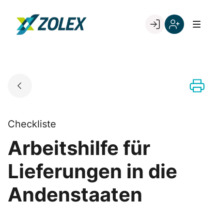
Skip
to
Go to landing page.
content
Willkommen
Registrieren
bei
Sie
ZOLEX
sich
mit
Ihrer
Kundennumme
Checkliste
Arbeitshilfe für
Lieferungen in die
Andenstaaten