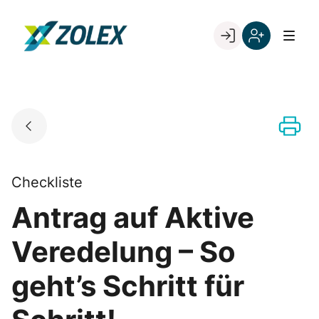
Skip
to
Go to landing page.
content
Willkommen
Registrieren
bei
Sie
ZOLEX
sich
mit
Ihrer
Kundennumme
Checkliste
Antrag auf Aktive
Veredelung – So
geht’s Schritt für