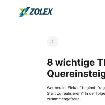
Skip
to
Go to landing page.
content
8 wichtige 
Quereinsteig
Wer neu im Einkauf beginnt, frag
Start zu realisieren?“ In der fo
zusammengefasst.