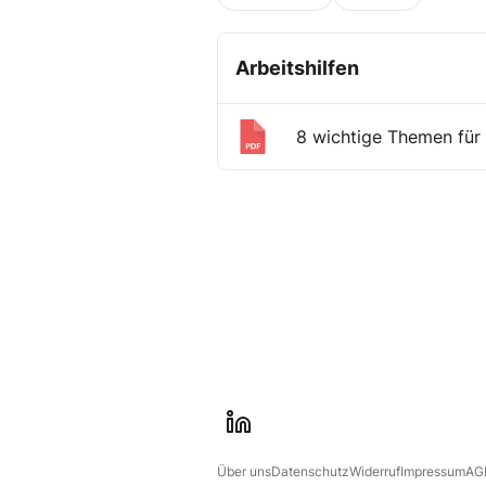
Arbeitshilfen
8 wichtige Themen für 
l
i
Über uns
Datenschutz
Widerruf
Impressum
AG