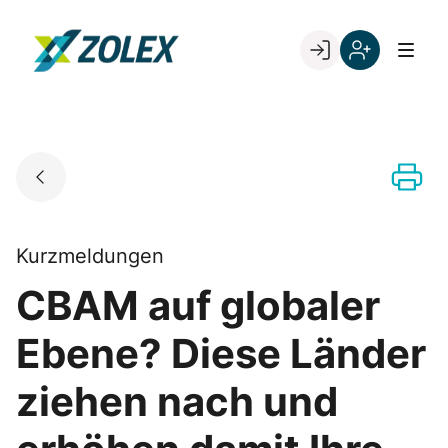
Skip
to
Go to landing page.
content
Willkommen
Registrieren
bei
Sie
ZOLEX
sich
mit
Ihrer
Kundennumme
Kurzmeldungen
CBAM auf globaler
Ebene? Diese Länder
ziehen nach und