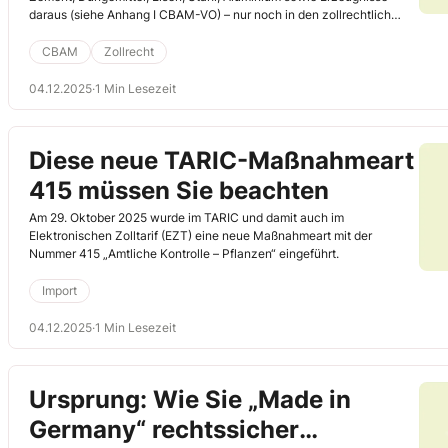
daraus (siehe Anhang I CBAM-VO) – nur noch in den zollrechtlich
freien Verkehr überlassen werden, wenn Sie als Anmelder über eine
gültige CBAM-Zulassung verfügen.
CBAM
Zollrecht
04.12.2025
·
1 Min Lesezeit
Diese neue TARIC-Maßnahmeart
415 müssen Sie beachten
Am 29. Oktober 2025 wurde im TARIC und damit auch im
Elektronischen Zolltarif (EZT) eine neue Maßnahmeart mit der
Nummer 415 „Amtliche Kontrolle – Pflanzen“ eingeführt.
Import
04.12.2025
·
1 Min Lesezeit
Ursprung: Wie Sie „Made in
Germany“ rechtssicher