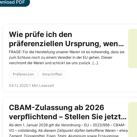
wnload PDF
Wie prüfe ich den
präferenziellen Ursprung, wenn
meine Waren zu einem Veredler
FRAGE: Für die Herstellung unserer Waren ist es notwendig, dass sie
zum Schluss noch zu einem Veredler in der EU gehen. Dieser
in der EU gehen?
verchromt die Waren und schickt sie uns zurück. […]
Präferenzen
Vorschriften
04.12.2025
·
1 Min Lesezeit
CBAM-Zulassung ab 2026
verpflichtend – Stellen Sie jetzt
Ihren Antrag!
Ab dem 1. Januar 2026 gilt die Verordnung – EU – 2023/956 – CBAM-
VO – vollständig. Ab diesem Zeitpunkt dürfen betroffene Waren – etwa
Zement, Düngemittel, Eisen, Stahl, Aluminium sowie Erzeugnisse