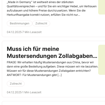
kennzeichnen, clever
„Made in Germany“ ist weltweit eines der stärksten
Qualitätsversprechen – und für Sie ein wichtiger Hebel, um Vertrauen
vermarkten
aufzubauen und höhere Preise durchzusetzen. Wenn Sie die
Herkunftsangabe korrekt nutzen, erfüllen Sie nicht nur
Kennzeichnungspflichten vieler Exportmärkte, sondern verschaffen
sich auch klare Wettbewerbs- und Marketingvorteile. Fehler bei der
Bestimmungen
Zollrecht
Auslobung sind jedoch teuer: Abmahnungen, Unterlassung,
Rückrufaktionen und nachhaltige Reputationsschäden können die
04.12.2025
·
7 Min Lesezeit
Folge sein. So gehen Sie korrekt vor bei der Kennzeichnung.
Muss ich für meine
Mustersendungen Zollabgaben
entrichten?
FRAGE: Wir erhalten häufig Mustersendungen aus China, bevor wir
dann eine große Bestellung aufgeben. Diese müssen wir nie bezahlen.
Müssen wir für diese Mustersendungen Zollabgaben entrichten?
ANTWORT: Für Mustersendungen gibt […]
Zollrecht
04.12.2025
·
1 Min Lesezeit