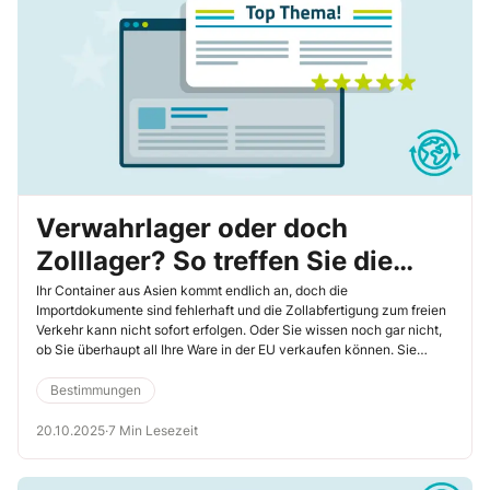
Verwahrlager oder doch
Zolllager? So treffen Sie die
passende Entscheidung für Ihre
Ihr Container aus Asien kommt endlich an, doch die
Importdokumente sind fehlerhaft und die Zollabfertigung zum freien
Unternehmensabläufe
Verkehr kann nicht sofort erfolgen. Oder Sie wissen noch gar nicht,
ob Sie überhaupt all Ihre Ware in der EU verkaufen können. Sie
brauchen eine Lösung – denn die Ware steht unter der Überwachung
des Zolls. Dann kommen Verwahrlager und Zolllager ins Spiel. Beide
Bestimmungen
dienen dazu, Waren ohne Einfuhrabgabenerhebung und unter
zollamtlicher Überwachung zu lagern. Doch während das
20.10.2025
·
7 Min Lesezeit
Verwahrlager eine Art Kurzzeitparkplatz darstellt, ist das Zolllager
ein strategisches Instrument, das Ihnen langfristige Spielräume
eröffnet. In diesem Artikel erfahren Sie die Unterschiede, um diese