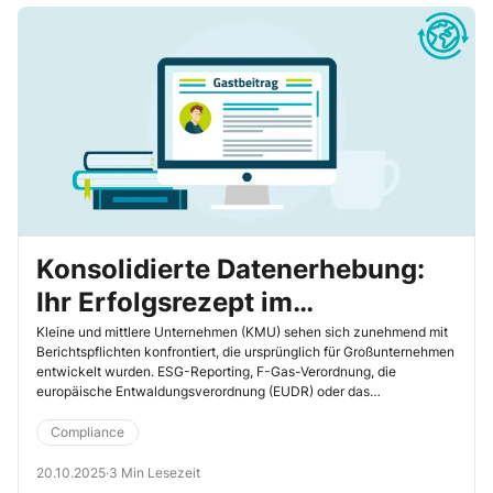
Konsolidierte Datenerhebung:
Ihr Erfolgsrezept im
Compliance- und ESG-Umfeld
Kleine und mittlere Unternehmen (KMU) sehen sich zunehmend mit
Berichtspflichten konfrontiert, die ursprünglich für Großunternehmen
entwickelt wurden. ESG-Reporting, F-Gas-Verordnung, die
europäische Entwaldungsverordnung (EUDR) oder das
Lieferkettensorgfaltspflichtengesetz (LkSG), deren Anforderungen in
Konzernzentralen mit spezialisierten Abteilungen und IT-Systemen
Compliance
bewältigt werden, landen immer häufiger auch auf den
Schreibtischen kleinerer Tochtergesellschaften oder Zulieferer. In
20.10.2025
·
3 Min Lesezeit
diesem Beitrag gebe ich Ihnen praktische Tipps, wie Sie Ihre Daten