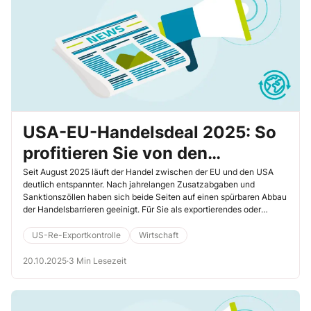
USA-EU-Handelsdeal 2025: So
profitieren Sie von den
rückwirkenden Zollsenkungen
Seit August 2025 läuft der Handel zwischen der EU und den USA
deutlich entspannter. Nach jahrelangen Zusatzabgaben und
Sanktionszöllen haben sich beide Seiten auf einen spürbaren Abbau
der Handelsbarrieren geeinigt. Für Sie als exportierendes oder
importierendes Unternehmen bedeutet das: weniger Zölle, neue
Rückerstattungsmöglichkeiten und vereinfachte Verfahren – wenn
US-Re-Exportkontrolle
Wirtschaft
Sie jetzt aktiv werden.
20.10.2025
·
3 Min Lesezeit