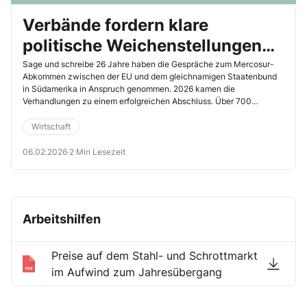
Verbände fordern klare
politische Weichenstellungen
für 2026
Sage und schreibe 26 Jahre haben die Gespräche zum Mercosur-
Abkommen zwischen der EU und dem gleichnamigen Staatenbund
in Südamerika in Anspruch genommen. 2026 kamen die
Verhandlungen zu einem erfolgreichen Abschluss. Über 700
Millionen Menschen sollen durch die transatlantische
Freihandelszone in vielen Bereichen in den Genuss sinkender Preise
Wirtschaft
kommen. Wie immer könnte es Gewinner und Verlierer geben. In
Europas Landwirtschaft wird das Bündnis längst nicht von allen
06.02.2026
·
2 Min Lesezeit
begrüßt. Vielen Branchen soll nach Aussagen der
Verhandlungsführer beider Seiten aber eine bessere Positionierung
auf dem Weltmarkt eröffnet werden. Als führender europäischer
Wirtschaftsstandort könnte dies im Besonderen Deutschlands
Wirtschaft auf die Sprünge helfen. Die großen Probleme können
Arbeitshilfen
dadurch zumindest etwas kleiner werden.
Preise auf dem Stahl- und Schrottmarkt
im Aufwind zum Jahresübergang