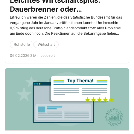
Leichtes Wirtschaftsplus:
Dauerbrenner oder
Eintagsfliege?
Erfreulich waren die Zahlen, die das Statistische Bundesamt für das
vergangene Jahr im Januar veröffentlichen konnte. Um immerhin
0,2 % stieg das deutsche Bruttoinlandsprodukt trotz aller Probleme
am Ende doch noch. Die Reaktionen auf die Bekanntgabe fielen
erwartungsgemäß sehr unterschiedlich aus. In einem Punkt aber
waren sich die meisten Experten einig: Dass die Wirtschaft nach 2
Rohstoffe
Wirtschaft
Jahren der Rezession endlich wieder wachsen konnte, schürt
zunächst einmal die Hoffnung und bringt die Erkenntnis, dass sogar
06.02.2026
·
2 Min Lesezeit
vor dem Hintergrund eines derart unkalkulierbaren Zollkriegs
Wachstum möglich ist. Der besagte Handelsstreit ist gleichzeitig
aber der meistgenannte Grund in Analysen, die weiteres Wachstum
eher für unwahrscheinlich halten.