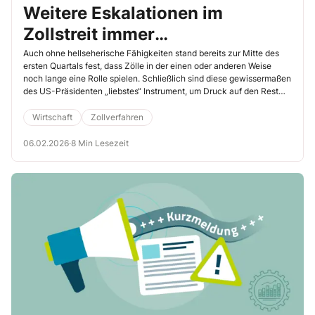
Weitere Eskalationen im
Zollstreit immer
wahrscheinlicher
Auch ohne hellseherische Fähigkeiten stand bereits zur Mitte des
ersten Quartals fest, dass Zölle in der einen oder anderen Weise
noch lange eine Rolle spielen. Schließlich sind diese gewissermaßen
des US-Präsidenten „liebstes“ Instrument, um Druck auf den Rest
der Welt auszuüben. Deshalb hatte das Weiße Haus frühzeitig die
Prüfung alternativer juristischer Optionen angekündigt, um im Fall
Wirtschaft
Zollverfahren
einer unerwünschten Supreme-Court-Entscheidung auf
zollpolitische Maßnahmen zurückgreifen zu können. Auch verfolgte
06.02.2026
·
8 Min Lesezeit
Donald Trump zum Jahresstart trotz bevorstehender Midterm-
Wahlen und zunehmenden Missmuts in der Bevölkerung einen noch
härteren Kurs als im ersten Jahr seiner zweiten Amtszeit.