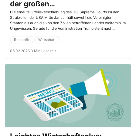
der großen
Wirtschaftskonflikte?
Die erneute Urteilsverschiebung des US-Supreme Courts zu den
Strafzöllen der USA Mitte Januar hält sowohl die Vereinigten
Staaten als auch die von den Zöllen betroffenen Länder weiterhin im
Ungewissen. Gerade für die Administration Trump steht nach
Einschätzungen von Experten viel auf dem Spiel. Die Entscheidung
könnte massive Folgen für die Inflation und den US-Haushalt haben.
Rohstoffe
Wirtschaft
Trotz der ohnehin hohen Unsicherheiten drohte der US-Präsident im
Iran-Konflikt Partnern des Regimes mit hohen Zöllen. Betroffen wäre
06.02.2026
·
3 Min Lesezeit
unter anderem China, das Waren im Milliardenwert mit Iran handelt
und den Großteil des iranischen Öls abnimmt. Indirekt würde auch
Deutschland die Sanktionen spüren.