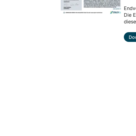
Endv
Die 
diese
Do