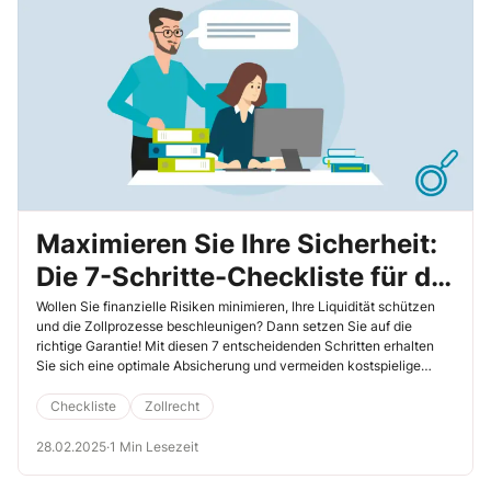
Maximieren Sie Ihre Sicherheit:
Die 7-Schritte-Checkliste für die
perfekte Garantie im UCC
Wollen Sie finanzielle Risiken minimieren, Ihre Liquidität schützen
und die Zollprozesse beschleunigen? Dann setzen Sie auf die
richtige Garantie! Mit diesen 7 entscheidenden Schritten erhalten
Sie sich eine optimale Absicherung und vermeiden kostspielige
Fehler. Lesen Sie jetzt weiter und erfahren Sie, wie Sie mit der
richtigen Strategie Zeit, Geld und Nerven sparen.
Checkliste
Zollrecht
28.02.2025
·
1 Min Lesezeit