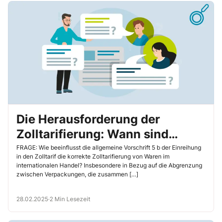
Die Herausforderung der
Zolltarifierung: Wann sind
Verpackungen Teil der Ware
FRAGE: Wie beeinflusst die allgemeine Vorschrift 5 b der Einreihung
in den Zolltarif die korrekte Zolltarifierung von Waren im
und wann nicht?
internationalen Handel? Insbesondere in Bezug auf die Abgrenzung
zwischen Verpackungen, die zusammen […]
28.02.2025
·
2 Min Lesezeit