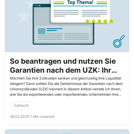
So beantragen und nutzen Sie
Garantien nach dem UZK: Ihr
Schlüssel zu Zollvorteilen und
Möchten Sie Ihre Zollkosten senken und gleichzeitig Ihre Liquidität
steigern? Dann sollten Sie die Geheimnisse der Garantien nach dem
zur Steigerung der Liquidität
Unionszollkodex (UZK) kennen! In diesem Artikel verrate ich Ihnen,
wie Sie als exportierendes oder importierendes Unternehmen Ihre
Wettbewerbsfähigkeit ausbauen, den Verwaltungsaufwand
minimieren und Ihre Prozesse optimieren. Ich gebe Ihnen nützliche
Zollrecht
Tipps und praktische Strategien für den Umgang mit Einzel- und
Gesamtsicherheiten.
28.02.2025
·
7 Min Lesezeit