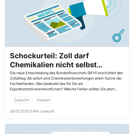
Schockurteil: Zoll darf
Chemikalien nicht selbst
bewerten – so vermeiden Sie
Die neue Entscheidung des Bundesfinanzhofs (BFH) erschüttert den
Zollalltag: Ab sofort sind Chemikalienbewertungen allein Sache der
gefährliche Fehler!
Fachbehörden. Was bedeutet das für Sie als
Exportkontrollverantwortlichen? Welche Fehler sollten Sie jetzt
unbedingt vermeiden? Lesen Sie weiter, um fatale Konsequenzen zu
verhindern.
Zollrecht
Zollwert
28.02.2025
·
2 Min Lesezeit