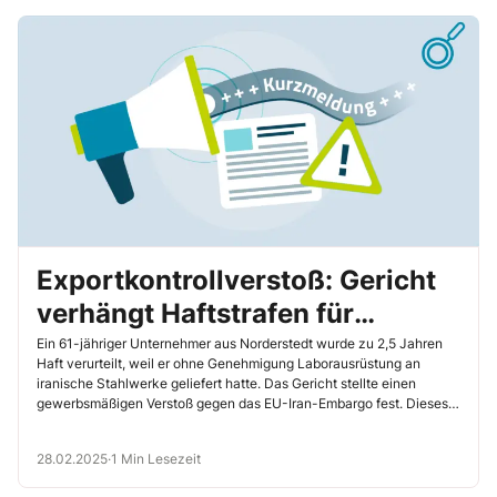
Exportkontrollverstoß: Gericht
verhängt Haftstrafen für
Unternehmen – schützen Sie
Ein 61-jähriger Unternehmer aus Norderstedt wurde zu 2,5 Jahren
Haft verurteilt, weil er ohne Genehmigung Laborausrüstung an
sich und Ihr Unternehmen!
iranische Stahlwerke geliefert hatte. Das Gericht stellte einen
gewerbsmäßigen Verstoß gegen das EU-Iran-Embargo fest. Dieses
Urteil zeigt, wie schwerwiegende Verstöße gegen Exportkontrollen
geahndet werden. Auch Sie und Ihr Unternehmen riskieren hohe
28.02.2025
·
1 Min Lesezeit
Haftstrafen, wenn Sie Embargovorschriften missachten. Dieser Fall
unterstreicht die Notwendigkeit einer strikten Einhaltung der