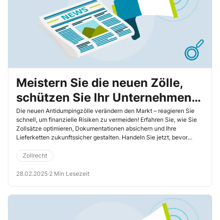
Meistern Sie die neuen Zölle,
schützen Sie Ihr Unternehmen
und sichern Sie Ihre
Die neuen Antidumpingzölle verändern den Markt – reagieren Sie
schnell, um finanzielle Risiken zu vermeiden! Erfahren Sie, wie Sie
Wettbewerbsvorteile
Zollsätze optimieren, Dokumentationen absichern und Ihre
Lieferketten zukunftssicher gestalten. Handeln Sie jetzt, bevor
unnötige Kosten Ihr Geschäft belasten!
Zollrecht
28.02.2025
·
2 Min Lesezeit