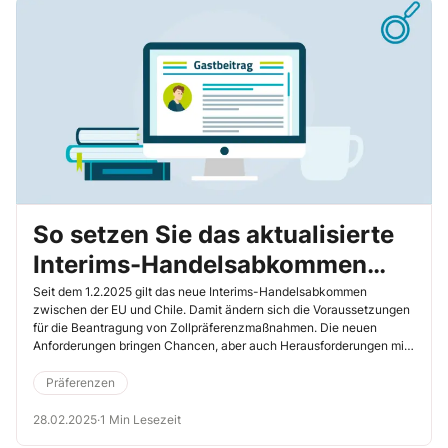
So setzen Sie das aktualisierte
Interims-Handelsabkommen
EU-Chile erfolgreich um
Seit dem 1.2.2025 gilt das neue Interims-Handelsabkommen
zwischen der EU und Chile. Damit ändern sich die Voraussetzungen
für die Beantragung von Zollpräferenzmaßnahmen. Die neuen
Anforderungen bringen Chancen, aber auch Herausforderungen mit
sich. Erfahren Sie in diesem Beitrag, was Sie tun müssen, um die
Vorteile des Abkommens zu nutzen – inklusive wertvoller Tipps für
Präferenzen
eine reibungslose Umsetzung.
28.02.2025
·
1 Min Lesezeit