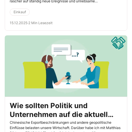
rascher auf ständig neue Ereignisse und unliebsame
Überraschungen in den globalen Märkten. Das klare Ziel hierbei ist,
gravierende Lieferengpässe in der Lieferkette rechtzeitig zu
Einkauf
erkennen und mit gezielten vorbeugenden Maßnahmen zu
vermeiden bzw. abzumildern.
15.12.2025
·
2 Min Lesezeit
Wie sollten Politik und
Unternehmen auf die aktuell
kritische Rohstoffsituation
Chinesische Exportbeschränkungen und andere geopolitische
Einflüsse belasten unsere Wirtschaft. Darüber habe ich mit Matthias