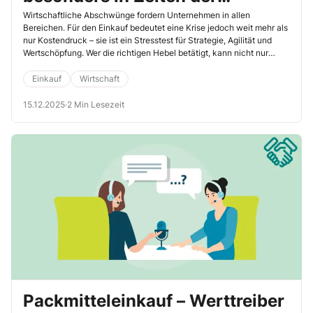
Wirtschaftskrise
Wirtschaftliche Abschwünge fordern Unternehmen in allen
Bereichen. Für den Einkauf bedeutet eine Krise jedoch weit mehr als
nur Kostendruck – sie ist ein Stresstest für Strategie, Agilität und
Wertschöpfung. Wer die richtigen Hebel betätigt, kann nicht nur
Risiken abfedern, sondern aktiv zur Stabilisierung und Erneuerung
des Unternehmens beitragen. 5 Parameter sind dabei entscheidend.
Einkauf
Wirtschaft
15.12.2025
·
2 Min Lesezeit
Packmitteleinkauf – Werttreiber