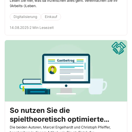
Lesen Sie hier, was da inzwischen alles geht. Vereinfachen Sie Ihr
(Arbeits-)Leben.
Digitalisierung
Einkauf
14.08.2025
·
2 Min Lesezeit
So nutzen Sie die
spieltheoretisch optimierte
Wettbewerbsvergabe in Ihren
Die beiden Autoren, Marcel Engelhardt und Christoph Pfeiffer,