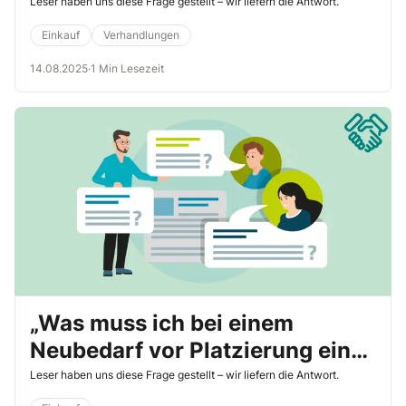
weiter nach?“
Leser haben uns diese Frage gestellt – wir liefern die Antwort.
Einkauf
Verhandlungen
14.08.2025
·
1 Min Lesezeit
„Was muss ich bei einem
Neubedarf vor Platzierung einer
Anfrage beachten?“
Leser haben uns diese Frage gestellt – wir liefern die Antwort.