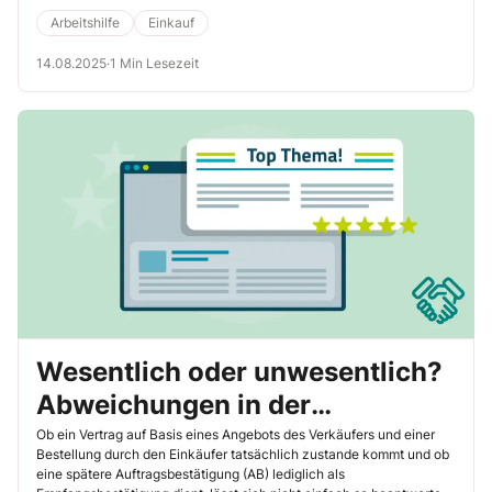
solches Punktbewertungsmodell anhand eines Angebotsvergleichs
zwischen je einem deutschen, tschechischen, US-amerikanischen
Arbeitshilfe
Einkauf
und chinesischen Anbieter vor.
14.08.2025
·
1 Min Lesezeit
Wesentlich oder unwesentlich?
Abweichungen in der
Auftragsbestätigung
Ob ein Vertrag auf Basis eines Angebots des Verkäufers und einer
Bestellung durch den Einkäufer tatsächlich zustande kommt und ob
eine spätere Auftragsbestätigung (AB) lediglich als