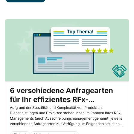
6 verschiedene Anfragearten
für Ihr effizientes RFx-
Management im Einkauf
Aufgrund der Spezifität und Komplexität von Produkten,
Dienstleistungen und Projekten stehen Ihnen im Rahmen Ihres RFx-
Managements (auch Ausschreibungsmanagement genannt) jeweils
verschiedene Anfragearten zur Verfügung. Im Folgenden stelle ich
Ihnen die 6 am häufigsten eingesetzten Anfragearten vor.