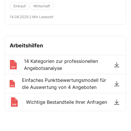
umzusetzen. Tobias Uding von der costdata GmbH aus Köln gibt
Ihnen dazu insgesamt 5 wertvolle Tipps.
Einkauf
Wirtschaft
14.08.2025
·
2 Min Lesezeit
Arbeitshilfen
14 Kategorien zur professionellen
Angebotsanalyse
Einfaches Punktbewertungsmodell für
die Auswertung von 4 Angeboten
Wichtige Bestandteile Ihrer Anfragen