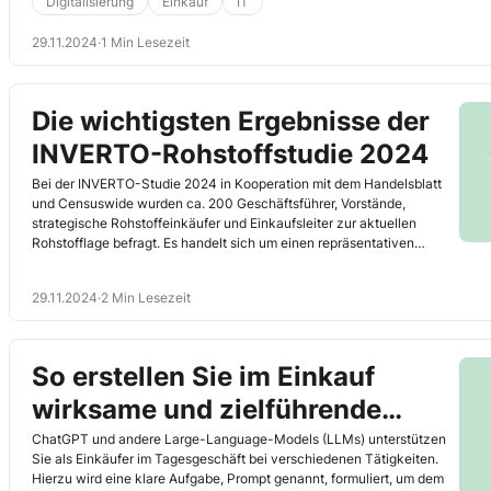
Digitalisierung
Einkauf
IT
29.11.2024
·
1 Min Lesezeit
Die wichtigsten Ergebnisse der
INVERTO-Rohstoffstudie 2024
Bei der INVERTO-Studie 2024 in Kooperation mit dem Handelsblatt
und Censuswide wurden ca. 200 Geschäftsführer, Vorstände,
strategische Rohstoffeinkäufer und Einkaufsleiter zur aktuellen
Rohstofflage befragt. Es handelt sich um einen repräsentativen
Querschnitt vieler Branchen aus Industrie und Handel sowie
Firmengrößen. Hans-Christian Seidel hat Ihnen die wichtigsten
29.11.2024
·
2 Min Lesezeit
Ergebnisse zusammengefasst. INVERTO ist eine der führenden
Unternehmensberatungen für strategischen Einkauf und Supply-
Chain-Management in Europa. Seit 2017 Tochter der Boston
Consulting Group, unterstützt INVERTO Unternehmen bei der
So erstellen Sie im Einkauf
Strategieentwicklung und Effizienzsteigerung.
wirksame und zielführende
Prompts
ChatGPT und andere Large-Language-Models (LLMs) unterstützen
Sie als Einkäufer im Tagesgeschäft bei verschiedenen Tätigkeiten.
Hierzu wird eine klare Aufgabe, Prompt genannt, formuliert, um dem