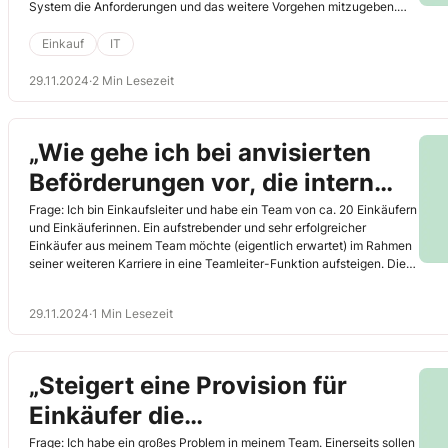
System die Anforderungen und das weitere Vorgehen mitzugeben.
Das korrekte Formulieren der Befehle ist besonders zu Beginn
entscheidend, um präzise und nützliche Ergebnisse zu erhalten.
Einkauf
IT
29.11.2024
·
2 Min Lesezeit
„Wie gehe ich bei anvisierten
Beförderungen vor, die intern
leider viel zu lange bis zur
Frage: Ich bin Einkaufsleiter und habe ein Team von ca. 20 Einkäufern
und Einkäuferinnen. Ein aufstrebender und sehr erfolgreicher
Freigabe dauern?“
Einkäufer aus meinem Team möchte (eigentlich erwartet) im Rahmen
seiner weiteren Karriere in eine Teamleiter-Funktion aufsteigen. Dies
wurde bereits mit ihm, mir und der Geschäftsleitung besprochen. Die
Entscheidung der GL steht noch aus. Wie soll ich hierbei vorgehen?
29.11.2024
·
1 Min Lesezeit
„Steigert eine Provision für
Einkäufer die
Verhandlungserfolge?“
Frage: Ich habe ein großes Problem in meinem Team. Einerseits sollen