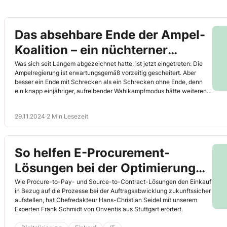
Das absehbare Ende der Ampel-
Koalition – ein nüchterner
Rückblick
Was sich seit Langem abgezeichnet hatte, ist jetzt eingetreten: Die
Ampelregierung ist erwartungsgemäß vorzeitig gescheitert. Aber
besser ein Ende mit Schrecken als ein Schrecken ohne Ende, denn
ein knapp einjähriger, aufreibender Wahlkampfmodus hätte weiteren
Schaden für Deutschland nach sich gezogen. Daher besteht auch
kein Grund, die Vertrauensfrage mit Wahlkampftaktik auf die lange
29.11.2024
·
2 Min Lesezeit
Bank zu schieben und mit den anstehenden Neuwahlen noch bis zum
März 2025 zu warten.
So helfen E-Procurement-
Lösungen bei der Optimierung
Ihrer Beschaffungsprozesse
Wie Procure-to-Pay- und Source-to-Contract-Lösungen den Einkauf
in Bezug auf die Prozesse bei der Auftragsabwicklung zukunftssicher
aufstellen, hat Chefredakteur Hans-Christian Seidel mit unserem
Experten Frank Schmidt von Onventis aus Stuttgart erörtert.