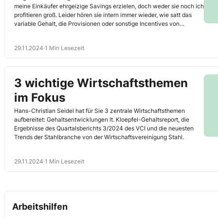
meine Ein­käufer ehrgeizige Savings erzielen, doch weder sie noch ich
profitieren groß. Leider hören sie intern immer wieder, wie satt das
variable Gehalt, die Provisionen oder sonstige Incentives von
Vertrieblern sind. Mit der Zeit sind viele frustriert, hängen sich weniger
in die Verhandlungen hinein und einigen sich schneller, obwohl mit
29.11.2024
·
1 Min Lesezeit
Sicherheit mehr zu holen wäre. Haben Sie Tipps für mich?
3 wichtige Wirtschaftsthemen
im Fokus
Hans-Christian Seidel hat für Sie 3 zentrale Wirtschaftsthemen
aufbereitet: Gehaltsentwicklungen lt. Kloepfel-Gehaltsreport, die
Ergebnisse des Quartalsberichts 3/2024 des VCI und die neuesten
Trends der Stahlbranche von der Wirtschaftsvereinigung Stahl.
29.11.2024
·
1 Min Lesezeit
Arbeitshilfen