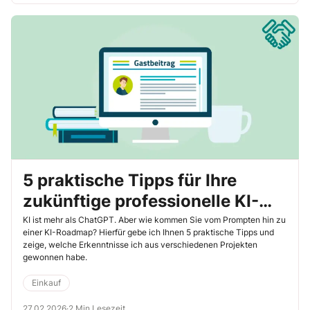
Einkaufsorganisation unterschiedlich aus. Ich habe 10
praxisbewährte Einsatzgebiete für Sie aufbereitet, um Ihnen
mögliche Ansatzpunkte für Skalierungen in Ihrem Einkauf zu zeigen.
5 praktische Tipps für Ihre
zukünftige professionelle KI-
Einkaufs-Roadmap
KI ist mehr als ChatGPT. Aber wie kommen Sie vom Prompten hin zu
einer KI-Roadmap? Hierfür gebe ich Ihnen 5 praktische Tipps und
zeige, welche Erkenntnisse ich aus verschiedenen Projekten
gewonnen habe.
Einkauf
27.02.2026
·
2 Min Lesezeit