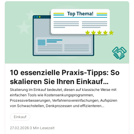
10 essenzielle Praxis-Tipps: So
skalieren Sie Ihren Einkauf
erfolgreich
Skalierung im Einkauf bedeutet, diesen auf klassische Weise mit
einfachen Tools wie Kostensenkungsprogrammen,
Prozessverbesserungen, Verfahrensvereinfachungen, Aufspüren
von Schwachstellen, Denkprozessen und effizienteren
Arbeitsweisen zu verbessern. Ziel bei einer Skalierung ist, noch
mehr Wachstum – besonders bei höheren Mengen und möglichen
Einkauf
Bedarfsbündelungen – und eine Erhöhung der Performance zu
realisieren ohne überproportionale Kostensteigerung. Die Qualität
27.02.2026
·
3 Min Lesezeit
und Vielfältigkeit einer Skalierbarkeit fällt je nach