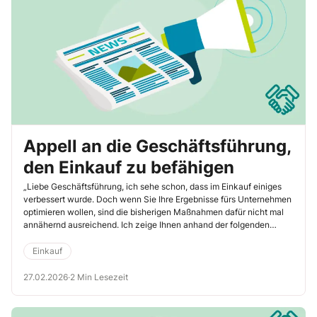
Appell an die Geschäftsführung,
den Einkauf zu befähigen
„Liebe Geschäftsführung, ich sehe schon, dass im Einkauf einiges
verbessert wurde. Doch wenn Sie Ihre Ergebnisse fürs Unternehmen
optimieren wollen, sind die bisherigen Maßnahmen dafür nicht mal
annähernd ausreichend. Ich zeige Ihnen anhand der folgenden
10 Parameter umsetzungsorientierte Ansatzpunkte, die Sie als
Geschäftsführer fördern können, um den Einkauf in die Lage zu
Einkauf
versetzen, die Wettbewerbsfähigkeit Ihres Unternehmens erheblich
zu steigern. Ihr Hans-Christian Seidel.“
27.02.2026
·
2 Min Lesezeit