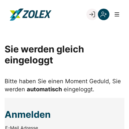
Skip
to
Go to landing page.
content
Willkommen
Registrieren
bei
Sie
ZOLEX
sich
mit
Sie werden gleich
Ihrer
eingeloggt
Kundennumme
Bitte haben Sie einen Moment Geduld, Sie
werden
automatisch
eingeloggt.
Anmelden