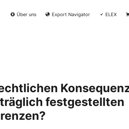
Über uns
Export Navigator
ELEX
rechtlichen Konsequen
träglich festgestellten
erenzen?