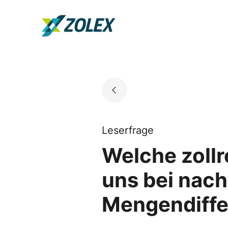
Skip
to
Go to landing page.
content
Leserfrage
Welche zoll
uns bei nach
Mengendiff